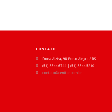
CONTATO
Dona Alzira, 98 Porto Alegre / RS
(51) 3344.6744 | (51) 3344.5210
contato@centter.com.br