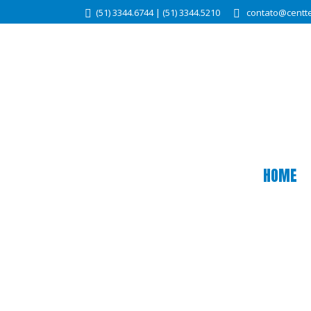
(51) 3344.6744 | (51) 3344.5210
contato@centte
HOME